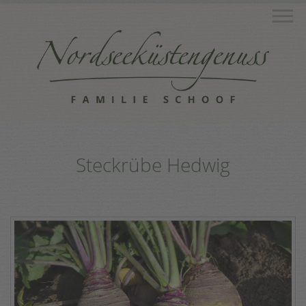
M
Steckrübe Hedwig